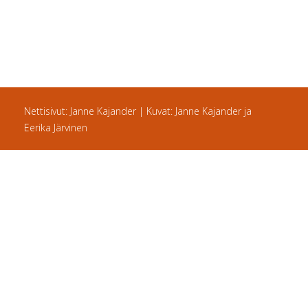
Nettisivut: Janne Kajander | Kuvat: Janne Kajander ja
Eerika Järvinen