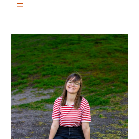
ETUSIVU
SANNI
BLOGI
OTA YHTEYTTÄ