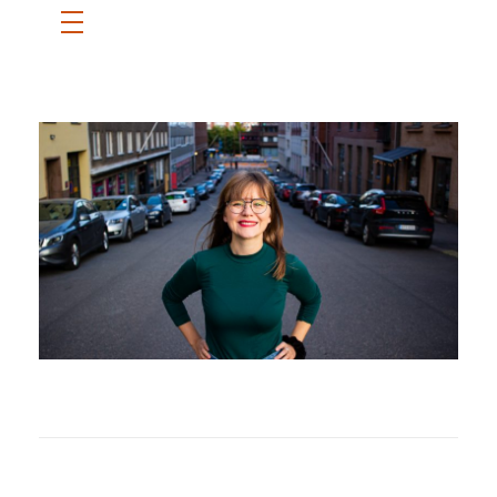
ETUSIVU
SANNI
BLOGI
OTA YHTEYTTÄ