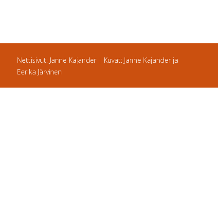
Nettisivut: Janne Kajander | Kuvat: Janne Kajander ja
Eerika Järvinen