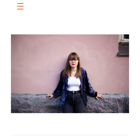
ETUSIVU
SANNI
BLOGI
OTA YHTEYTTÄ