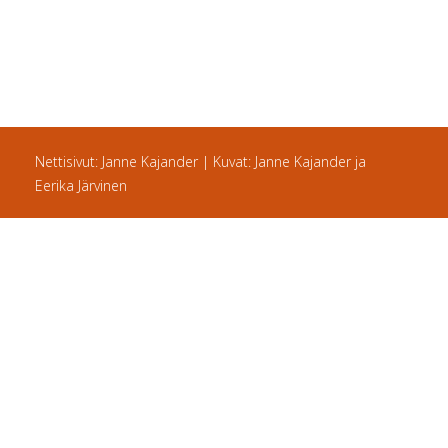
Nettisivut: Janne Kajander | Kuvat: Janne Kajander ja
Eerika Järvinen