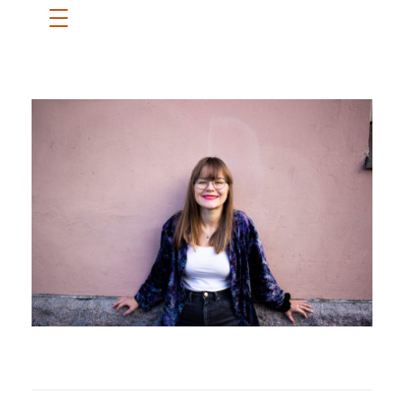
ETUSIVU
SANNI
BLOGI
OTA YHTEYTTÄ