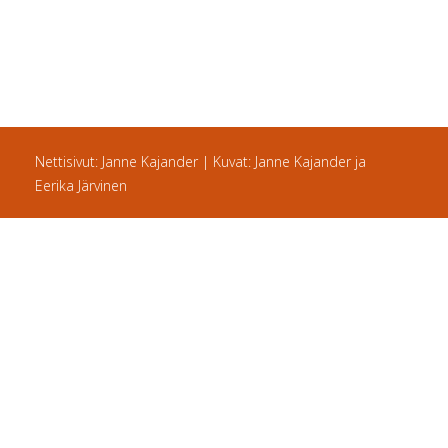
Nettisivut: Janne Kajander | Kuvat: Janne Kajander ja
Eerika Järvinen