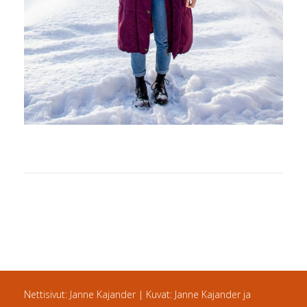
Nettisivut: Janne Kajander | Kuvat: Janne Kajander ja