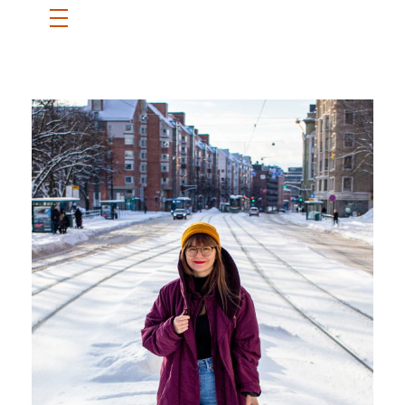
ETUSIVU
SANNI
BLOGI
OTA YHTEYTTÄ