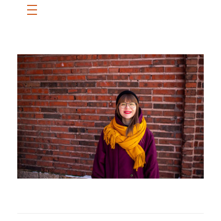
ETUSIVU
SANNI
BLOGI
OTA YHTEYTTÄ