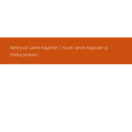
Nettisivut: Janne Kajander | Kuvat: Janne Kajander ja
Eerika Järvinen