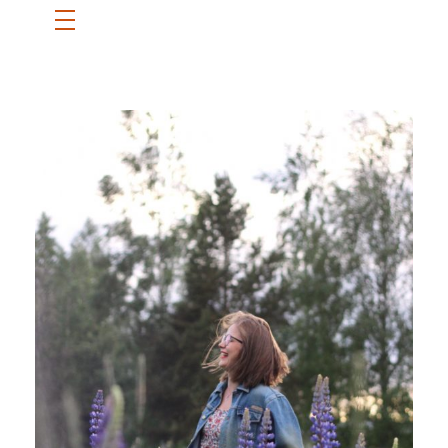
ETUSIVU
SANNI
BLOGI
OTA YHTEYTTÄ