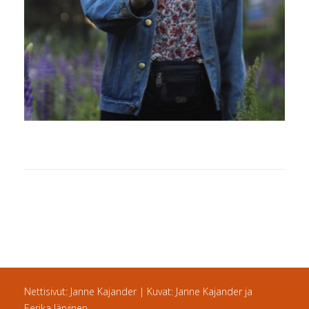
Nettisivut: Janne Kajander | Kuvat: Janne Kajander ja
Eerika Järvinen