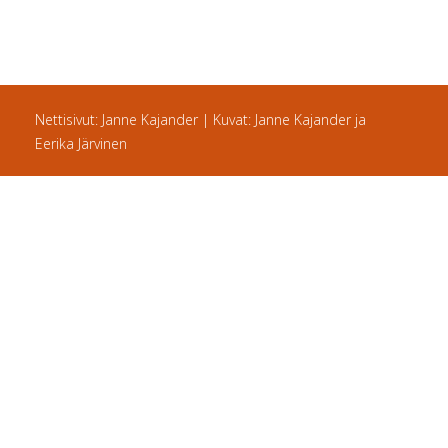
Nettisivut: Janne Kajander | Kuvat: Janne Kajander ja
Eerika Järvinen