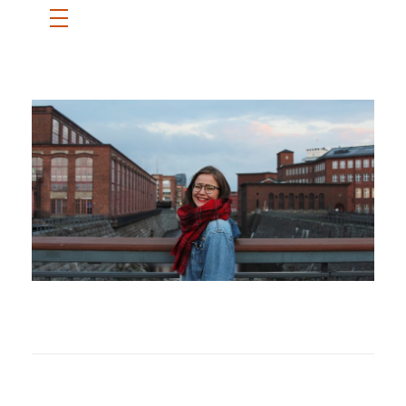
ETUSIVU
SANNI
BLOGI
OTA YHTEYTTÄ