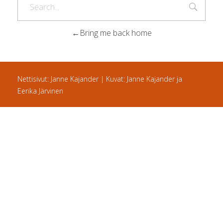
Bring me back home
Nettisivut: Janne Kajander | Kuvat: Janne Kajander ja
Eerika Järvinen