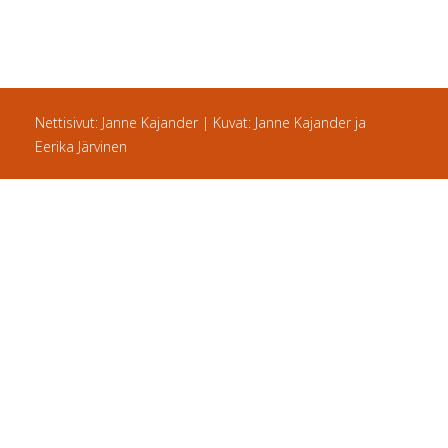
Nettisivut: Janne Kajander | Kuvat: Janne Kajander ja
Eerika Järvinen