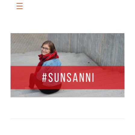
ETUSIVU
SANNI
BLOGI
OTA YHTEYTTÄ