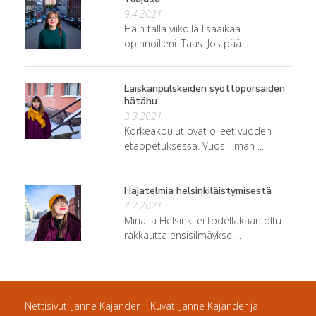
9.4.2021
Hain tällä viikolla lisäaikaa
opinnoilleni. Taas. Jos pää ...
Laiskanpulskeiden syöttöporsaiden
hätähu...
3.3.2021
Korkeakoulut ovat olleet vuoden
etäopetuksessa. Vuosi ilman ...
Hajatelmia helsinkiläistymisestä
4.2.2021
Minä ja Helsinki ei todellakaan oltu
rakkautta ensisilmäykse ...
Nettisivut: Janne Kajander | Kuvat: Janne Kajander ja