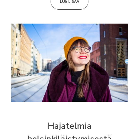
LUE LISÄÄ
Hajatelmia
helsinkiläistymisestä