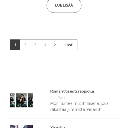
LUE LISÄÄ
1
2
3
4
Last
Romanttisesti rappiolla
4.5.2021
Moni tuntee mut ihmisenä, joka
rakastaa juhlimista. Pidän ih ...
Yliajalla