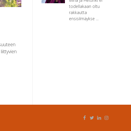
Minä ja Helsinki ei
todellakaan oltu
rakkautta
ensisilmäykse ...
isuuteen
iittyvien