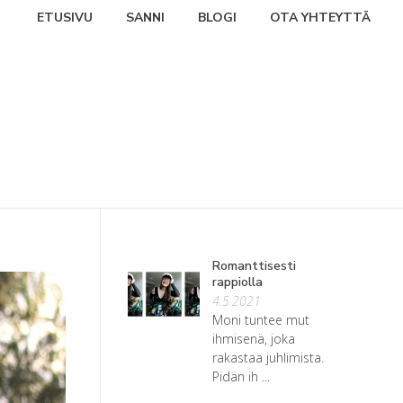
ETUSIVU
SANNI
BLOGI
OTA YHTEYTTÄ
Romanttisesti
rappiolla
4.5.2021
Moni tuntee mut
ihmisenä, joka
rakastaa juhlimista.
Pidän ih ...