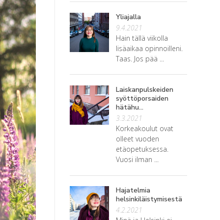
Yliajalla
9.4.2021
Hain tällä viikolla
lisäaikaa opinnoilleni.
Taas. Jos pää ...
Laiskanpulskeiden
syöttöporsaiden
hätähu...
3.3.2021
Korkeakoulut ovat
olleet vuoden
etäopetuksessa.
Vuosi ilman ...
Hajatelmia
helsinkiläistymisestä
4.2.2021