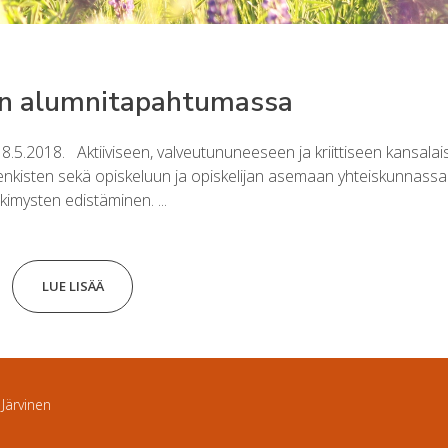
n alumnitapahtumassa
.2018. Aktiiviseen, valveutununeeseen ja kriittiseen kansala
enkisten sekä opiskeluun ja opiskelijan asemaan yhteiskunnassa l
kimysten edistäminen. ...
LUE LISÄÄ
 Järvinen