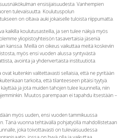
aisuusnäkökulman ensisijaisuudesta. Vanhempien
nuoren tulevaisuutta. Koulutuspolun
kseen on oltava auki jokaiselle tuloista riippumatta.
kaikilla koulutusasteilla, ja sen tulee näkyä myös
a olemme yliopistoyhteisön tasavertaisia jäseniä
n kanssa. Meillä on oikeus vaikuttaa meitä koskeviin
pistosta, myös ensi vuoden alussa syntyvästä
ista, avointa ja yhdenvertaista instituutiota.
t kuitenkin valitettavasti sellaisia, että ne pyritään
uitenkaan tarkoita, että tilanteeseen pitäisi tyytyä.
e käyttää ja jota muiden tahojen tulee kuunnella, niin
laajemminkin. Muutos parempaan ei tapahdu itsestään –
hdään myös uuden, ensi vuoden tammikuussa
en. Tänä vuonna tehtävällä pohjatyöllä mahdollistetaan
kunnalle, joka toivottavasti on tulevaisuudessa
nisaatio, jossa on hyvä olla ja vaikuttaa