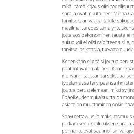
mikäli tämä kirjaus olisi todellis
saralla ovat muuttuneet Minna Ca
tarvitsekaan vaatia kaikille sukupu
maaílma, tai edes tämä yhteiskunta
jotta sosioekonominen tausta ei mää
sukupuoli ei olisi rajoitteena sille
tarvitse lasikattoja, turvattomuud
Kenenkään ei pitäisi joutua perus
päätäntävallan alainen. Kenenkään 
ihonvärin, taustan tai seksuaalise
työelämässä tai ylipäänsä ihmiste
joutua perustelemaan, miksi syrji
Epäoikeudenmukaisuutta on monenla
asiantilan muuttaminen onkin haa
Saavutettavuus ja maksuttomuus 
purkamiseen koulutuksen saralla. 
ponnahtelevat säännöllisin väliajoi