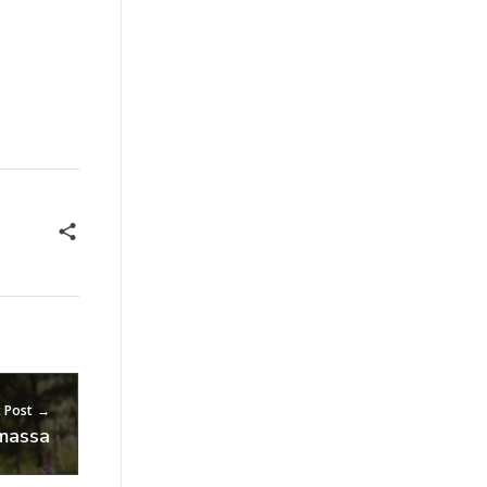
 Post
massa