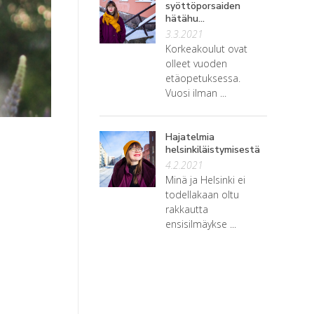
syöttöporsaiden
hätähu...
3.3.2021
Korkeakoulut ovat
olleet vuoden
etäopetuksessa.
Vuosi ilman ...
Hajatelmia
helsinkiläistymisestä
4.2.2021
Minä ja Helsinki ei
todellakaan oltu
rakkautta
ensisilmäykse ...