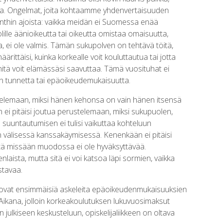
uutta. Ongelmat, joita kohtaamme yhdenvertaisuuden
nthin ajoista: vaikka meidän ei Suomessa enää
olille äänioikeutta tai oikeutta omistaa omaisuutta,
, ei ole valmis. Tämän sukupolven on tehtävä töitä,
rittäisi, kuinka korkealle voit kouluttautua tai jotta
, mitä voit elämässäsi saavuttaa. Tämä vuosituhat ei
en tunnetta tai epäoikeudemukaisuutta.
telemaan, miksi hänen kehonsa on vain hänen itsensä
ei pitäisi joutua perustelemaan, miksi sukupuolen,
n suuntautumisen ei tulisi vaikuttaa kohteluun
n välisessä kanssakäymisessä. Kenenkään ei pitäisi
ntä missään muodossa ei ole hyväksyttävää.
ista, mutta sitä ei voi katsoa läpi sormien, vaikka
stavaa.
ovat ensimmäisiä askeleita epäoikeudenmukaisuuksien
Aikana, jolloin korkeakoulutuksen lukuvuosimaksut
n julkiseen keskusteluun, opiskelijaliikkeen on oltava