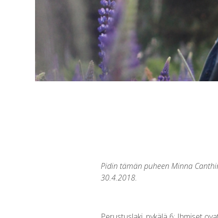
Pidin tämän puheen Minna Canthin
30.4.2018.
Perustuslaki, pykälä 6: Ihmiset ova