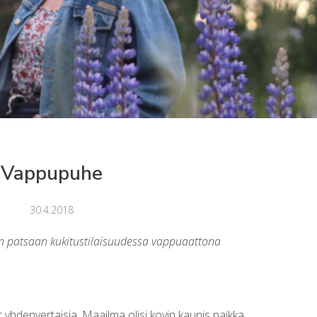
Vappupuhe
30.4.2018
 patsaan kukitustilaisuudessa vappuaattona
t yhdenvertaisia. Maailma olisi kovin kaunis paikka,