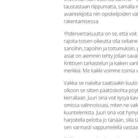
taustastaan riippumatta, samalla
avaintekijöitä niin opiskelijoiden 
rakentamisessa.
Yhdenvertaisuutta on se, että voit o
rajoita toisen oikeutta olla sellai
sanoihin, tapoihin ja tottumuksiin, pe
asiat on aiemmin tehty jollain tavall
Kriittisen tarkastelun ja kaiken van
merkkiä. Me kaikki voimme toimia v
Vaikka se naiivilta saattaakin kuu
olkoon se sitten päätöskohta pöytäk
kerrallaan. Juuri sinä voit kysyä ka
omissa valinnoissasi, miten ne vaik
kuuntelemista. Juuri sinä voit hymy
harjoitella pelotta jo tänään, sill
sen varmasti vappumielellä vastaa