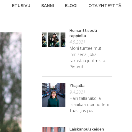
ETUSIVU
SANNI
BLOGI
OTA YHTEYTTÄ
Romanttisesti
rappiolla
4.5.2021
Moni tuntee mut
ihmisenä, joka
rakastaa juhlimista.
Pidän ih ...
Yliajalla
9.4.2021
Hain tällä viikolla
lisäaikaa opinnoilleni.
Taas. Jos pää ...
Laiskanpulskeiden