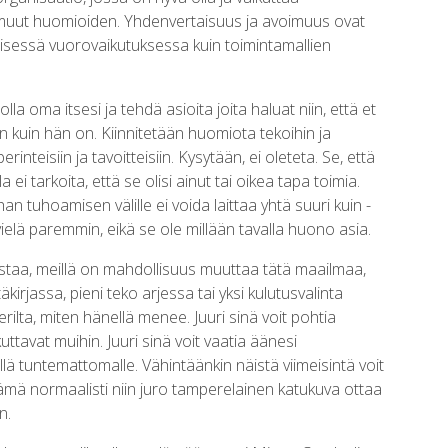
 muut huomioiden. Yhdenvertaisuus ja avoimuus ovat
välisessä vuorovaikutuksessa kuin toimintamallien
lla oma itsesi ja tehdä asioita joita haluat niin, että et
nen kuin hän on. Kiinnitetään huomiota tekoihin ja
rinteisiin ja tavoitteisiin. Kysytään, ei oleteta. Se, että
a ei tarkoita, että se olisi ainut tai oikea tapa toimia.
han tuhoamisen välille ei voida laittaa yhtä suuri kuin -
ielä paremmin, eikä se ole millään tavalla huono asia.
lostaa, meillä on mahdollisuus muuttaa tätä maailmaa,
irjassa, pieni teko arjessa tai yksi kulutusvalinta
verilta, miten hänellä menee. Juuri sinä voit pohtia
uttavat muihin. Juuri sinä voit vaatia äänesi
illä tuntemattomalle. Vähintäänkin näistä viimeisintä voit
ä tämä normaalisti niin juro tamperelainen katukuva ottaa
n.