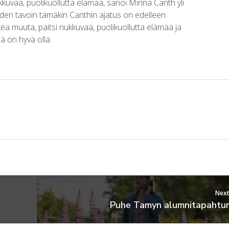
kuvaa, puolikuollutta elämää, sanoi Minna Canth yli
uden tavoin tämäkin Canthin ajatus on edelleen
ea muuta, paitsi nukkuvaa, puolikuollutta elämää ja
ä on hyvä olla.
Next
Puhe Tamyn alumnitapahtu