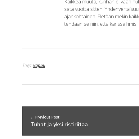
Kaikkea muuta, kunhan ei vaan nuk
sata vuotta sitten. Yhdenvertaisu
ajankohtainen. Eletään mekin kaikk
tehdään se niin, että kanssaihmisill
Tags:
vappu
Previous Post
Tuhat ja yksi ristiriitaa