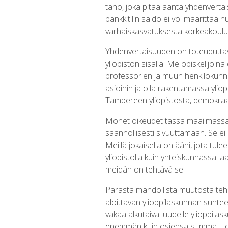
taho, joka pitää ääntä yhdenvert
pankkitilin saldo ei voi määrittää 
varhaiskasvatuksesta korkeakoulutu
Yhdenvertaisuuden on toteuduttava 
yliopiston sisällä. Me opiskelijoin
professorien ja muun henkilökunna
asioihin ja olla rakentamassa ylio
Tampereen yliopistosta, demokraatt
Monet oikeudet tässä maailmassa ova
säännöllisesti sivuuttamaan. Se ei k
Meillä jokaisella on ääni, jota tule
yliopistolla kuin yhteiskunnassa 
meidän on tehtävä se.
Parasta mahdollista muutosta te
aloittavan ylioppilaskunnan suhte
vakaa alkutaival uudelle ylioppilas
enemmän kuin osiensa summa – orga