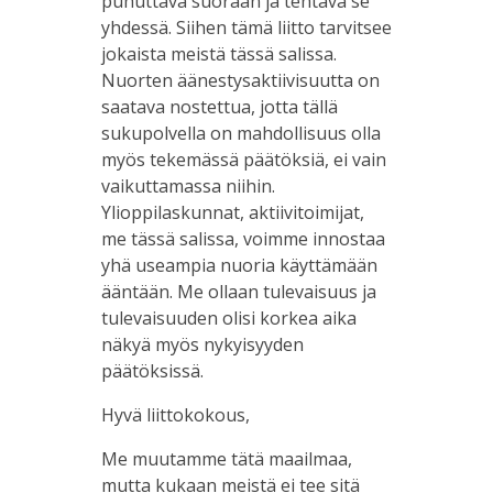
puhuttava suoraan ja tehtävä se
yhdessä. Siihen tämä liitto tarvitsee
jokaista meistä tässä salissa.
Nuorten äänestysaktiivisuutta on
saatava nostettua, jotta tällä
sukupolvella on mahdollisuus olla
myös tekemässä päätöksiä, ei vain
vaikuttamassa niihin.
Ylioppilaskunnat, aktiivitoimijat,
me tässä salissa, voimme innostaa
yhä useampia nuoria käyttämään
ääntään. Me ollaan tulevaisuus ja
tulevaisuuden olisi korkea aika
näkyä myös nykyisyyden
päätöksissä.
Hyvä liittokokous,
Me muutamme tätä maailmaa,
mutta kukaan meistä ei tee sitä