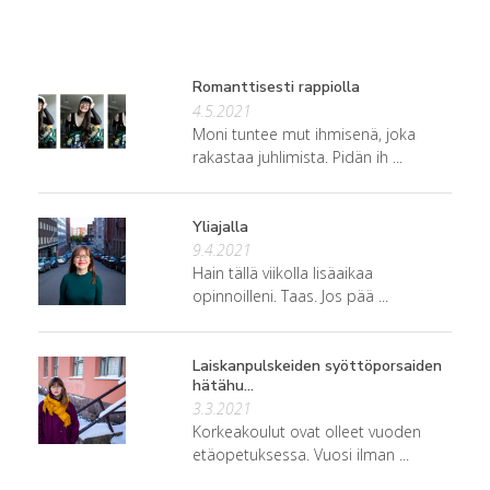
Romanttisesti rappiolla
4.5.2021
Moni tuntee mut ihmisenä, joka
rakastaa juhlimista. Pidän ih ...
Yliajalla
9.4.2021
Hain tällä viikolla lisäaikaa
opinnoilleni. Taas. Jos pää ...
Laiskanpulskeiden syöttöporsaiden
hätähu...
3.3.2021
Korkeakoulut ovat olleet vuoden
etäopetuksessa. Vuosi ilman ...