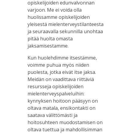
opiskelijoiden edunvalvonnan
varjoon. Me ei voida olla
huolissamme opiskelijoiden
yleisestä mielenterveystilanteesta
ja seuraavalla sekunnilla unohtaa
pitää huolta omasta
jaksamisestamme.
Kun huolehdimme itsestämme,
voimme puhua myös niiden
puolesta, jotka eivät itse jaksa.
Meidän on vaadittava riittäviä
resursseja opiskelijoiden
mielenterveyspalveluihin:
kynnyksen hoitoon pääsyyn on
oltava matala, ensikontakti on
saatava välittömästi ja
hoitosuhteen muodostamisen on
oltava tuettua ja mahdollisimman