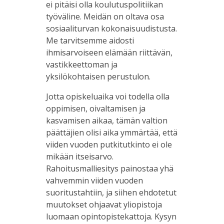
ei pitäisi olla koulutuspolitiikan
työväline. Meidän on oltava osa
sosiaaliturvan kokonaisuudistusta.
Me tarvitsemme aidosti
ihmisarvoiseen elämään riittävän,
vastikkeettoman ja
yksilökohtaisen perustulon.
Jotta opiskeluaika voi todella olla
oppimisen, oivaltamisen ja
kasvamisen aikaa, tämän valtion
päättäjien olisi aika ymmärtää, että
viiden vuoden putkitutkinto ei ole
mikään itseisarvo.
Rahoitusmalliesitys painostaa yhä
vahvemmin viiden vuoden
suoritustahtiin, ja siihen ehdotetut
muutokset ohjaavat yliopistoja
luomaan opintopistekattoja. Kysyn