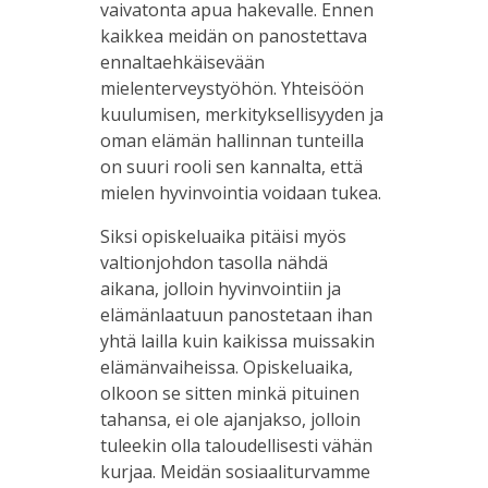
vaivatonta apua hakevalle. Ennen
kaikkea meidän on panostettava
ennaltaehkäisevään
mielenterveystyöhön. Yhteisöön
kuulumisen, merkityksellisyyden ja
oman elämän hallinnan tunteilla
on suuri rooli sen kannalta, että
mielen hyvinvointia voidaan tukea.
Siksi opiskeluaika pitäisi myös
valtionjohdon tasolla nähdä
aikana, jolloin hyvinvointiin ja
elämänlaatuun panostetaan ihan
yhtä lailla kuin kaikissa muissakin
elämänvaiheissa. Opiskeluaika,
olkoon se sitten minkä pituinen
tahansa, ei ole ajanjakso, jolloin
tuleekin olla taloudellisesti vähän
kurjaa. Meidän sosiaaliturvamme