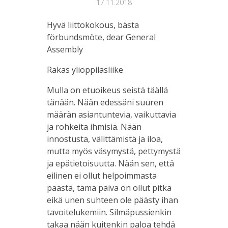
17.11.2018
Hyvä liittokokous, bästa
förbundsmöte, dear General
Assembly
Rakas ylioppilasliike
Mulla on etuoikeus seistä täällä
tänään. Nään edessäni suuren
määrän asiantuntevia, vaikuttavia
ja rohkeita ihmisiä. Nään
innostusta, välittämistä ja iloa,
mutta myös väsymystä, pettymystä
ja epätietoisuutta. Nään sen, että
eilinen ei ollut helpoimmasta
päästä, tämä päivä on ollut pitkä
eikä unen suhteen ole päästy ihan
tavoitelukemiin. Silmäpussienkin
takaa nään kuitenkin paloa tehdä