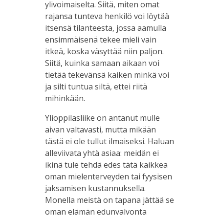
ylivoimaiselta.
S
iitä, miten omat
rajansa tunteva henkilö voi löytää
itsensä tilanteesta, jossa aamulla
ensimmäisenä tekee mieli vain
itkeä, koska väsyttää niin paljon.
S
iitä, kuinka samaan aikaan voi
tietää tekevänsä kaiken minkä voi
ja silti tuntua siltä, ettei riitä
mihinkään.
Ylioppilasliike on antanut mulle
aivan valtavasti, mutta mikään
tästä ei ole tullut ilmaiseksi. Haluan
alleviivata yhtä asiaa: meidän ei
ikinä tule tehdä edes tätä kaikkea
oman mielenterveyden tai fyysisen
jaksamisen kustannuksella.
Monella meistä on tapana jättää se
oman elämän edunvalvonta