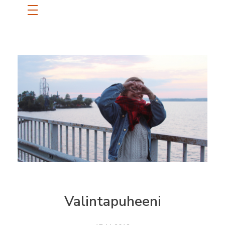
ETUSIVU
SANNI
BLOGI
OTA YHTEYTTÄ
Valintapuheeni