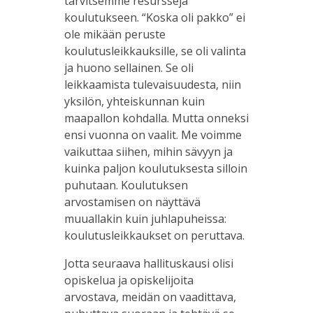
tarvitsemme resursseja
koulutukseen. “Koska oli pakko” ei
ole mikään peruste
koulutusleikkauksille, se oli valinta
ja huono sellainen. Se oli
leikkaamista tulevaisuudesta, niin
yksilön, yhteiskunnan kuin
maapallon kohdalla. Mutta onneksi
ensi vuonna on vaalit. Me voimme
vaikuttaa siihen, mihin sävyyn ja
kuinka paljon koulutuksesta silloin
puhutaan. Koulutuksen
arvostamisen on näyttävä
muuallakin kuin juhlapuheissa:
koulutusleikkaukset on peruttava.
Jotta seuraava hallituskausi olisi
opiskelua ja opiskelijoita
arvostava, meidän on vaadittava,