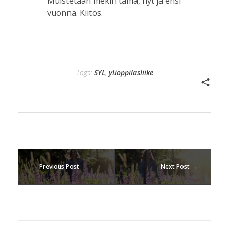
Muistetaan mekin tämä, nyt ja ensi
vuonna. Kiitos.
Tags:
SYL
,
ylioppilasliike
Previous Post
Next Post